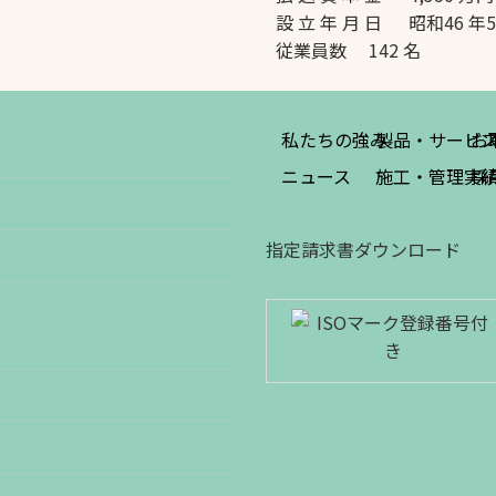
設 立 年 月 日 昭和46 年
従業員数 142 名
私たちの強み
製品・サービ
お
ニュース
施工・管理実
採
指定請求書ダウンロード