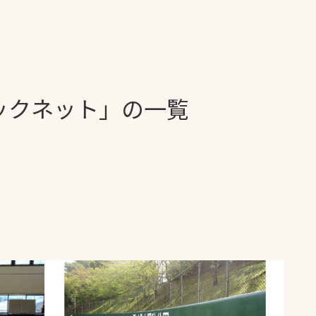
一覧
ー
技術別カテゴリー
お悩み別カテゴ
ックネット」の一覧
全天候舗装
暑さ対策
スポーツターフ（芝
安全性向上
生）舗装
ト
ぬかるみ・凍結
人工芝舗装
な人
飛散・流出防止
クレイ（土）舗装
施工・管理実績
ン
防球設備
施設管理
パークマネジメント