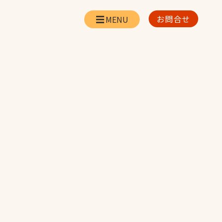
お問合せ
会社情報
リー
会社概要・所在地
お問合せ
社長挨拶
企業理念・経営方針
対策
日本体育施設の歩み
対策
アスリートパートナ
ー
一覧
採用情報
お取引先の皆様へ