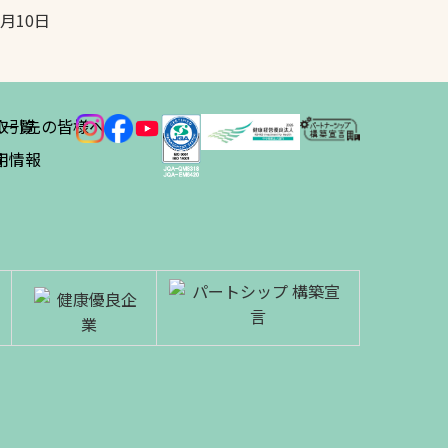
5月10日
ス
取引先の皆様へ
一覧
績
用情報