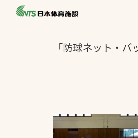
私たちの強み
製品・サービス
製品別カテゴリ
「防球ネット・バ
ニュース
一覧を見る
ライブラリ
主力製品
熱中症対策ミス
投てき実施可能
工芝
環境対応ウレタ