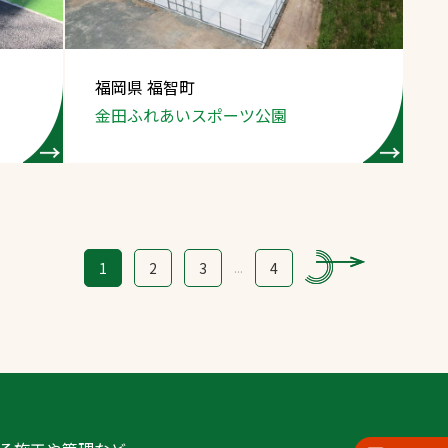
福岡県 福智町
金田ふれあいスポーツ公園
1
2
3
...
4