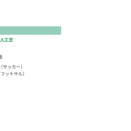
人工芝
面
ｍ（サッカー）
ｍ（フットサル）