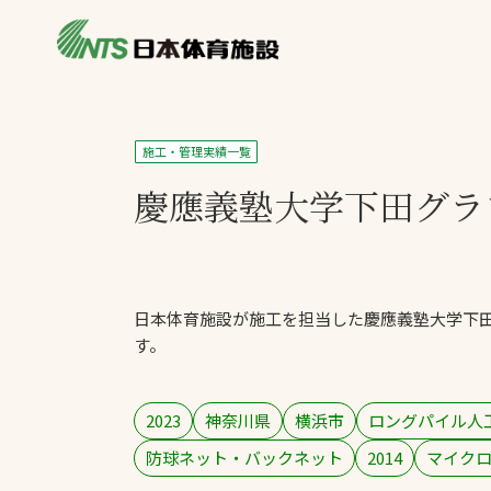
私たちの強み
製品・サービス
製品別カテゴリ
施工・管理実績一覧
ニュース
慶應義塾大学
下田グラ
一覧を見る
ライブラリ
主力製品
熱中症対策ミス
日本体育施設が施工を担当した慶應義塾大学下
投てき実施可能
す。
工芝
環境対応ウレタ
2023
神奈川県
横浜市
ロングパイル人
防球ネット・バックネット
2014
マイク