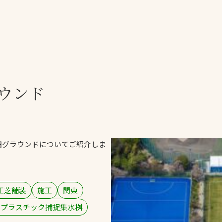
一覧
ー
技術別カテゴリー
お悩み別カテゴ
ウンド
全天候舗装
暑さ対策
スポーツターフ（芝
安全性向上
生）舗装
ト
ぬかるみ・凍結
人工芝舗装
田グラウンドについてご紹介しま
な人
飛散・流出防止
クレイ（土）舗装
施工・管理実績
ン
防球設備
工芝舗装
施工
関東
施設管理
ロプラスチック捕捉集水桝
パークマネジメント