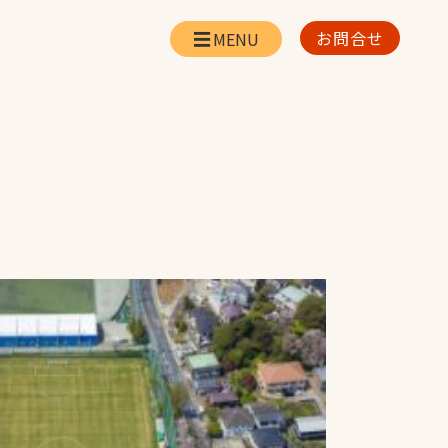
お問合せ
会社情報
リー
会社概要・所在地
お問合せ
社長挨拶
企業理念・経営方針
対策
日本体育施設の歩み
対策
アスリートパートナ
ー
一覧
採用情報
お取引先の皆様へ