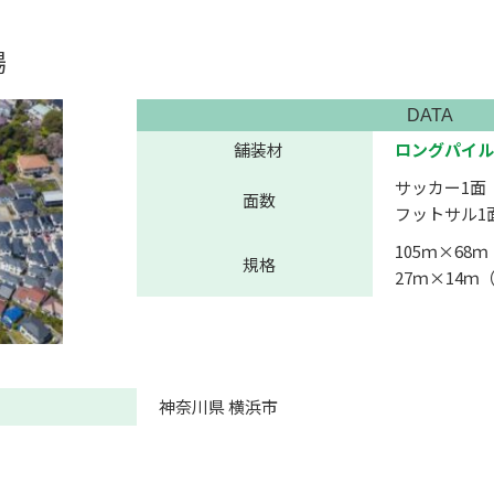
場
DATA
舗装材
ロングパイル
サッカー1面
面数
フットサル1
105ｍ×68
規格
27ｍ×14
神奈川県 横浜市