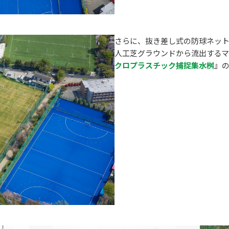
さらに、抜き差し式の防球ネッ
人工芝グラウンドから流出する
クロプラスチック捕捉集水桝
』