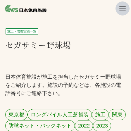
私たちの強み
施工・管理実績一覧
ニュース
セガサミー野球場
プレスリリース
レポート
製品・サービス一覧
日本体育施設が施工を担当したセガサミー野球場
をご紹介します。施設の予約などは、各施設の電
施工・管理実績一覧
話番号にご連絡下さい。
会社概要
採用情報
東京都
ロングパイル人工芝舗装
施工
関東
防球ネット・バックネット
2022
2023
検索