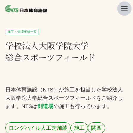
私たちの強み
施工・管理実績一覧
ニュース
学校法人大阪学院大学
総合スポーツフィールド
プレスリリース
レポート
製品・サービス一覧
日本体育施設（NTS）が施工を担当した学校法人
施工・管理実績一覧
大阪学院大学総合スポーツフィールドをご紹介し
会社概要
ます。NTSは
剣道場
の施工も行っています。
採用情報
ロングパイル人工芝舗装
施工
関西
検索