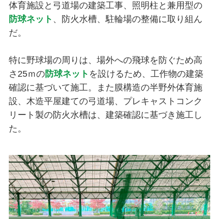
体育施設と弓道場の建築工事、照明柱と兼用型の
防球ネット
、防火水槽、駐輪場の整備に取り組ん
だ。
特に野球場の周りは、場外への飛球を防ぐため高
さ25ｍの
防球ネット
を設けるため、工作物の建築
確認に基づいて施工。また膜構造の半野外体育施
設、木造平屋建ての弓道場、プレキャストコンク
リート製の防火水槽は、建築確認に基づき施工し
た。