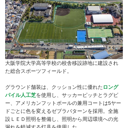
大阪学院大学高等学校の校舎移設跡地に建設され
た総合スポーツフィールド。
グラウンド舗装は、クッション性に優れた
ロング
パイル人工芝
を使用し、サッカーピッチとラグビ
ー、アメリカンフットボールの兼用コートは5ヤー
ドごとに色を変えるゼブラパターンを採用。全施
設ＬＥＤ照明を整備し、照明から周辺環境への光
漏れを軽減する灯具を使用した。