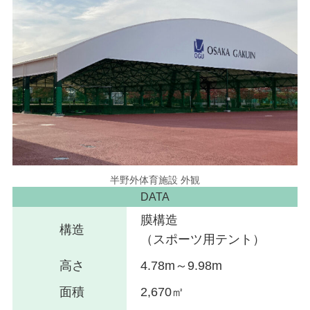
半野外体育施設 外観
DATA
膜構造
構造
（スポーツ用テント）
高さ
4.78m～9.98m
面積
2,670㎡