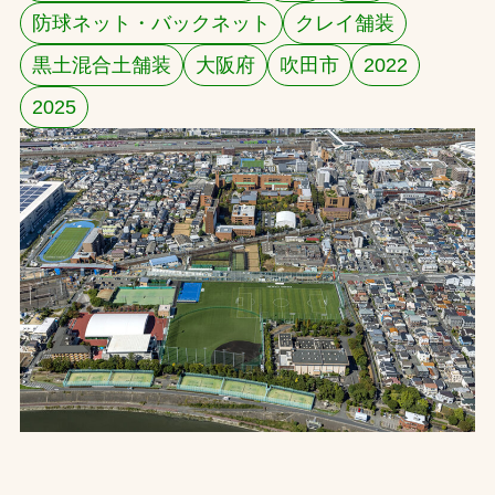
防球ネット・バックネット
クレイ舗装
お問合せ
黒土混合土舗装
大阪府
吹田市
2022
お取引先の皆様へ
2025
プライバシーポリシー
ソーシャルメディアポリシー
Instagram
Facebook
YouTube
文字の見えづらさや操作にお困りの方へ