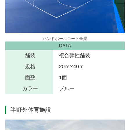
ハンドボールコート全景
DATA
舗装
複合弾性舗装
規格
20ｍ×40ｍ
面数
1面
カラー
ブルー
半野外体育施設