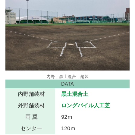
内野：黒土混合土舗装
DATA
内野舗装材
黒土混合土
外野舗装材
ロングパイル人工芝
両 翼
92ｍ
センター
120ｍ