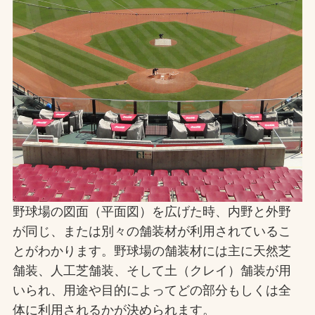
お問合せ
お取引先の皆様へ
プライバシーポリシー
ソーシャルメディアポリシー
Instagram
Facebook
YouTube
野球場の図面（平面図）を広げた時、内野と外野
文字の見えづらさや操作にお困りの方へ
が同じ、または別々の舗装材が利用されているこ
とがわかります。野球場の舗装材には主に天然芝
舗装、人工芝舗装、そして土（クレイ）舗装が用
いられ、用途や目的によってどの部分もしくは全
体に利用されるかが決められます。