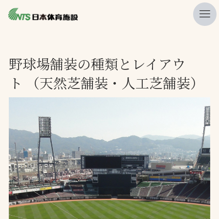
私たちの強み
野球場舗装の種類とレイアウ
ニュース
ト （天然芝舗装・人工芝舗装）
プレスリリース
レポート
製品・サービス一覧
施工・管理実績一覧
会社概要
採用情報
検索