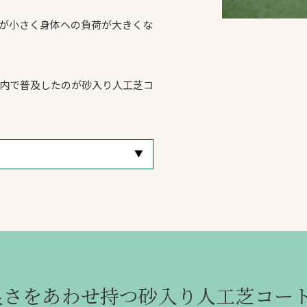
スポーツターフ（芝
が小さく身体への負荷が大きくな
生）
内で普及したのが砂入り人工芝コ
へ
[
▼
]
良さをあわせ持つ砂入り人工芝コー