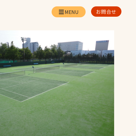
お問合せ
会社情報
リー
会社概要・所在地
お問合せ
社長挨拶
企業理念・経営方針
対策
日本体育施設の歩み
対策
アスリートパートナ
ー
一覧
採用情報
お取引先の皆様へ