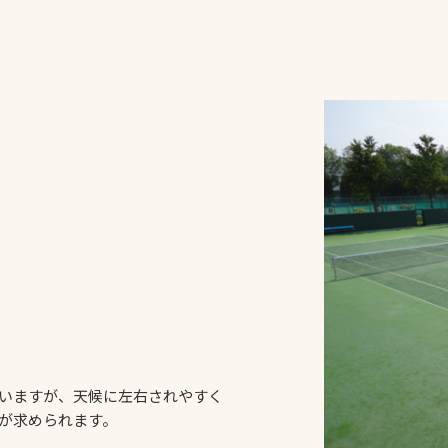
一覧
ー
技術別カテゴリー
お悩み別カテゴ
全天候舗装
暑さ対策
スポーツターフ（芝
安全性向上
生）舗装
ト
ぬかるみ・凍結
人工芝舗装
な人
飛散・流出防止
クレイ（土）舗装
施工・管理実績
ン
防球設備
施設管理
いますが、天候に左右されやすく
が求められます。
パークマネジメント