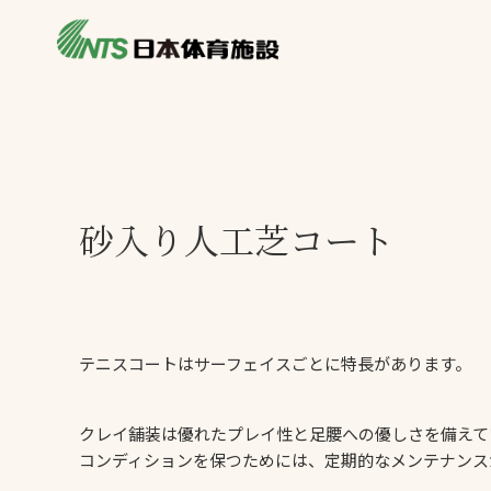
私たちの強み
製品・サービス
製品別カテゴリ
ニュース
一覧を見る
ライブラリ
砂入り人工芝コート
主力製品
熱中症対策ミス
投てき実施可能
工芝
テニスコートはサーフェイスごとに特長があります。
環境対応ウレタ
クレイ舗装は優れたプレイ性と足腰への優しさを備えて
コンディションを保つためには、定期的なメンテナンス