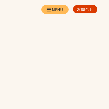
お問合せ
会社情報
リー
会社概要・所在地
お問合せ
社長挨拶
企業理念・経営方針
対策
日本体育施設の歩み
対策
アスリートパートナ
ー
一覧
採用情報
お取引先の皆様へ