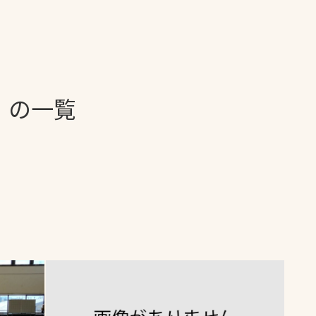
一覧
ー
技術別カテゴリー
お悩み別カテゴ
」の一覧
全天候舗装
暑さ対策
スポーツターフ（芝
安全性向上
生）舗装
ト
ぬかるみ・凍結
人工芝舗装
な人
飛散・流出防止
クレイ（土）舗装
施工・管理実績
ン
防球設備
施設管理
パークマネジメント