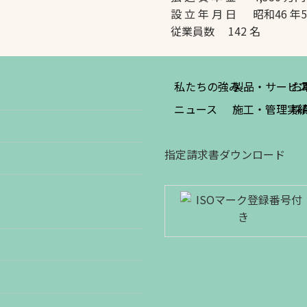
設 立 年 月 日 昭和46 年
従業員数 142 名
私たちの強み
製品・サービ
お
ニュース
施工・管理実
採
指定請求書ダウンロード