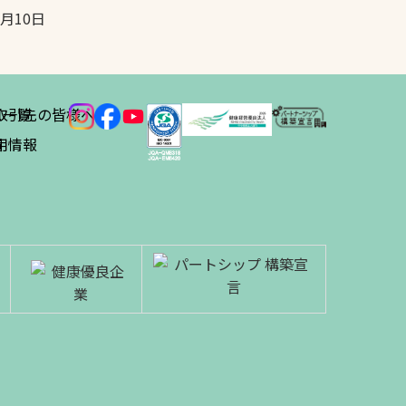
5月10日
ス
取引先の皆様へ
一覧
績
用情報