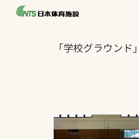
私たちの強み
製品・サービス
製品別カテゴリ
「学校グラウンド
ニュース
一覧を見る
ライブラリ
主力製品
熱中症対策ミス
投てき実施可能
工芝
環境対応ウレタ