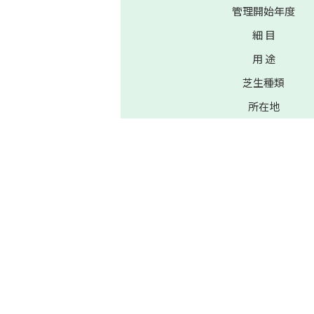
管理開始年度
細 目
用 途
芝生種類
所在地