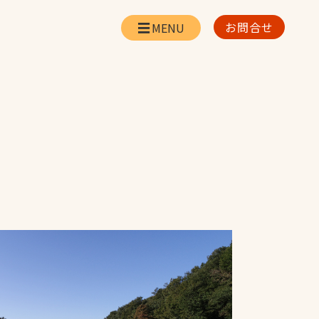
お問合せ
会社情報
リー
会社概要・所在地
お問合せ
社長挨拶
企業理念・経営方針
対策
日本体育施設の歩み
対策
アスリートパートナ
ー
一覧
採用情報
お取引先の皆様へ