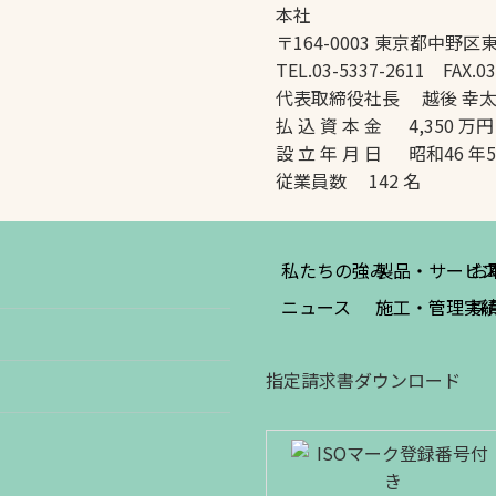
本社
〒164-0003 東京都中野区東
TEL.03-5337-2611 FAX.03
代表取締役社長 越後 幸
払 込 資 本 金 4,350 万円
設 立 年 月 日 昭和46 年
従業員数 142 名
私たちの強み
製品・サービ
お
ニュース
施工・管理実
採
指定請求書ダウンロード