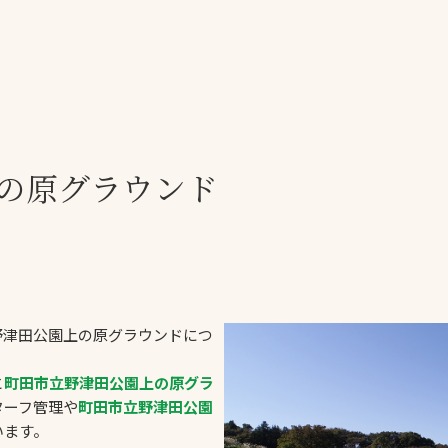
一覧
ー
技術別カテゴリー
お悩み別カテゴ
の原グラウンド
全天候舗装
暑さ対策
スポーツターフ（芝
安全性向上
生）舗装
ト
ぬかるみ・凍結
人工芝舗装
な人
飛散・流出防止
クレイ（土）舗装
施工・管理実績
野津田公園上の原グラウンドにつ
ン
防球設備
と
町田市立野津田公園上の原グラ
施設管理
ターフ管理や
町田市立野津田公園
います。
パークマネジメント