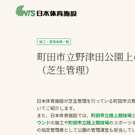
私たちの強み
製品・サービス
製品別カテゴリ
施工・管理実績一覧
ニュース
町田市立野津田公園
上
一覧を見る
ライブラリ
主力製品
（芝生管理）
熱中症対策ミス
投てき実施可能
工芝
日本体育施設が芝生管理を行っている町田市立
環境対応ウレタ
いてご紹介します。
また、日本体育施設では、
町田市立陸上競技場
ウンド
の施工や
町田市立陸上競技場
のスポーツ
の指定管理者として公園の管理運営も担当して