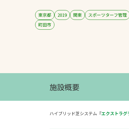
東京都
2019
関東
スポーツターフ管理
町田市
文字の見えづらさや操作にお困りの方
施設概要
ハイブリッド芝システム『
エクストラグ