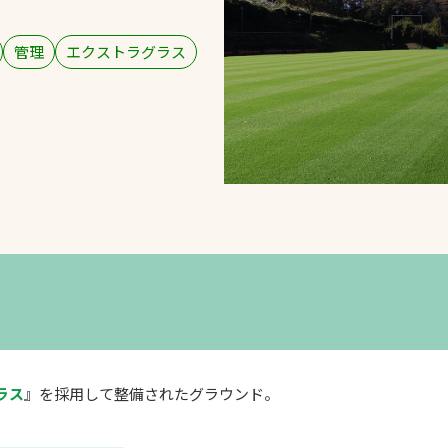
スポーツターフ（芝
生）
管理
エクストラグラス
へ
ラス
』を採用して整備されたグラウンド。