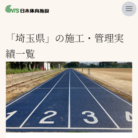
私たちの強み
「埼玉県」の施工・管理実
ニュース
績一覧
プレスリリース
レポート
製品・サービス一覧
施工・管理実績一覧
会社概要
採用情報
検索