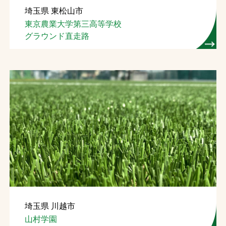
埼玉県 東松山市
お問合せ
東京農業大学第三高等学校
グラウンド直走路
お取引先の皆様へ
プライバシーポリシー
ソーシャルメディアポリシー
Instagram
Facebook
YouTube
文字の見えづらさや操作にお困りの方へ
埼玉県 川越市
山村学園