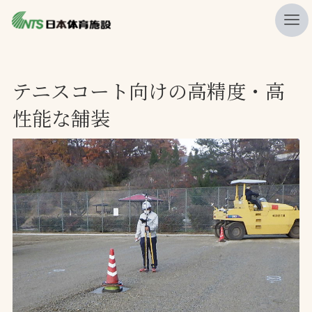
私たちの強み
テニスコート向けの高精度・高
ニュース
性能な舗装
プレスリリース
レポート
製品・サービス一覧
施工・管理実績一覧
会社概要
採用情報
検索