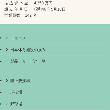
払 込 資 本 金 4,350 万円
設 立 年 月 日 昭和46 年5月10日
従業員数 142 名
ニュース
日本体育施設の強み
製品・サービス一覧
陸上競技場
球技場
野球場