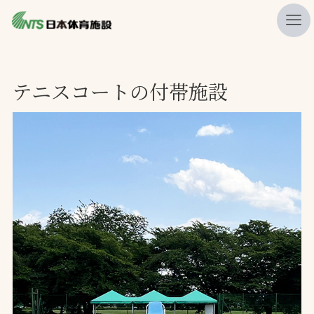
私たちの強み
テニスコートの付帯施設
ニュース
プレスリリース
レポート
製品・サービス一覧
施工・管理実績一覧
会社概要
採用情報
検索