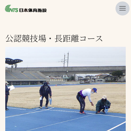
私たちの強み
公認競技場・長距離コース
ニュース
プレスリリース
レポート
製品・サービス一覧
施工・管理実績一覧
会社概要
採用情報
検索