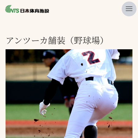
私たちの強み
アンツーカ舗装（野球場）
ニュース
プレスリリース
レポート
製品・サービス一覧
施工・管理実績一覧
会社概要
採用情報
検索