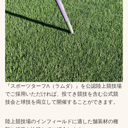
お問合せ
お取引先の皆様へ
プライバシーポリシー
ソーシャルメディアポリシー
Instagram
Facebook
YouTube
『スポーツターフΛ（ラムダ）』を公認陸上競技場
文字の見えづらさや操作にお困りの方へ
でご採用いただければ、投てき競技を含む公式競
技会と球技を両立して開催することができます。
陸上競技場のインフィールドに適した舗装材の種