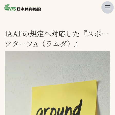
私たちの強み
JAAFの規定へ対応した『スポー
ニュース
ツターフΛ（ラムダ）』
プレスリリース
レポート
製品・サービス一覧
施工・管理実績一覧
会社概要
採用情報
検索