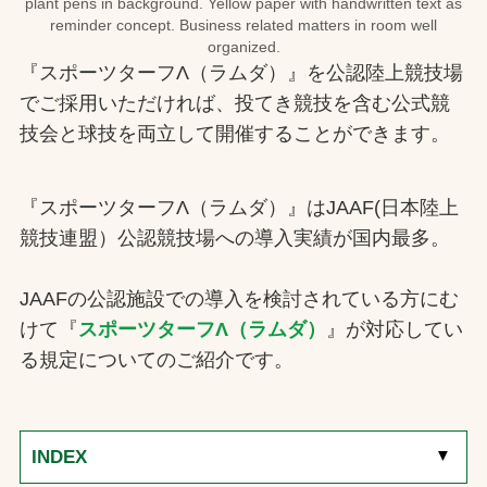
plant pens in background. Yellow paper with handwritten text as
reminder concept. Business related matters in room well
organized.
『スポーツターフΛ（ラムダ）』を公認陸上競技場
でご採用いただければ、投てき競技を含む公式競
技会と球技を両立して開催することができます。
『スポーツターフΛ（ラムダ）』はJAAF(日本陸上
競技連盟）公認競技場への導入実績が国内最多。
JAAFの公認施設での導入を検討されている方にむ
けて『
スポーツターフΛ（ラムダ）
』が対応してい
る規定についてのご紹介です。
[
▼
]
INDEX